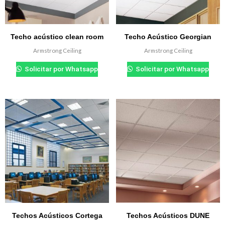
Techo acústico clean room
Techo Acústico Georgian
Armstrong Ceiling
Armstrong Ceiling
₲
0.000
₲
0.000
Solicitar por Whatsapp
Solicitar por Whatsapp
Techos Acústicos Cortega
Techos Acústicos DUNE