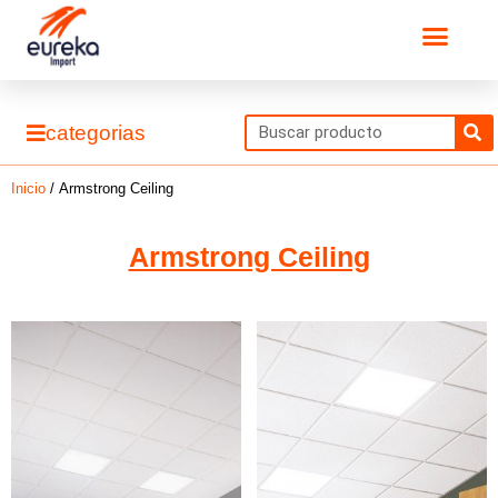
Ir
Men
al
contenido
S
categorias
Inicio
/ Armstrong Ceiling
Armstrong Ceiling