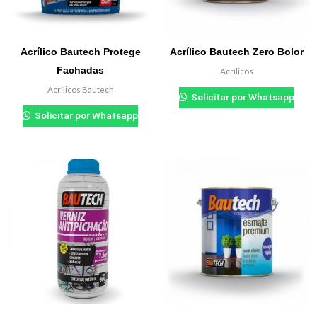
Acrílico Bautech Protege
Acrílico Bautech Zero Bolor
Fachadas
Acrílicos
₲
0.000
Acrílicos Bautech
Solicitar por Whatsapp
₲
0.000
Solicitar por Whatsapp