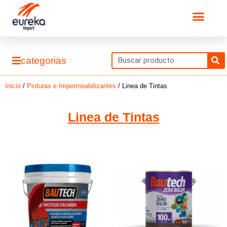
Ir
Men
al
contenido
S
categorias
Inicio
/
Pinturas e Impermeabilizantes
/ Linea de Tintas
Linea de Tintas