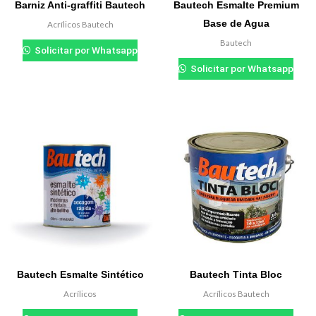
Barniz Anti-graffiti Bautech
Bautech Esmalte Premium
Base de Agua
Acrílicos Bautech
₲
0.000
Bautech
Solicitar por Whatsapp
₲
0.000
Solicitar por Whatsapp
Bautech Esmalte Sintético
Bautech Tinta Bloc
Acrílicos
Acrílicos Bautech
₲
0.000
₲
0.000