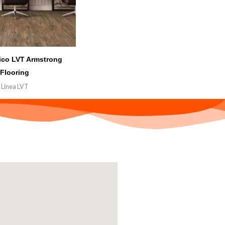
lico LVT Armstrong
Flooring
Linea LVT
₲
0.000