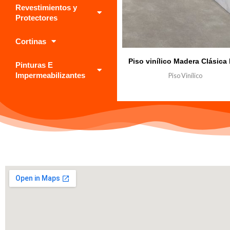
Revestimientos y
Protectores
Cortinas
Piso vinílico Madera Clásica
Pinturas E
Impermeabilizantes
Piso Vinílico
₲
0.000