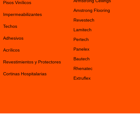
Armstrong Ceilings
Pisos Vinílicos
Amstrong Flooring
Impermeabilizantes
Revestech
Techos
Lamitech
Adhesivos
Pertech
Panelex
Acrílicos
Bautech
Revestimientos y Protectores
Rhenatec
Cortinas Hospitalarias
Extruflex