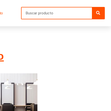
Searc
to
o