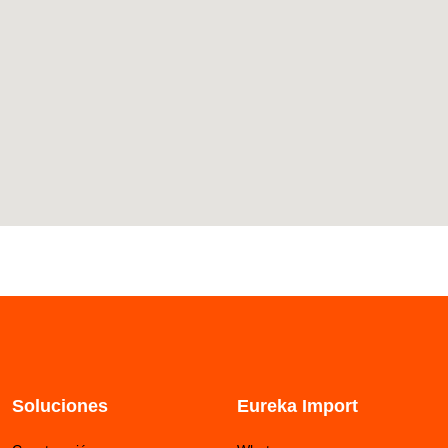
k
a
p
n
-
m
f
Soluciones
Eureka Import