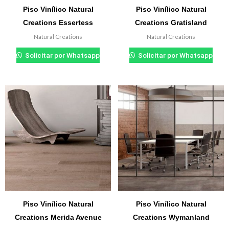
Piso Vinílico Natural
Piso Vinílico Natural
Creations Essertess
Creations Gratisland
Natural Creations
Natural Creations
₲
0.000
₲
0.000
Solicitar por Whatsapp
Solicitar por Whatsapp
Piso Vinílico Natural
Piso Vinílico Natural
Creations Merida Avenue
Creations Wymanland