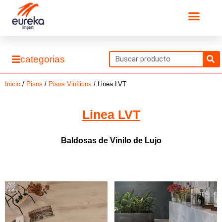
Ir
Men
al
contenido
S
categorias
Inicio
/
Pisos
/
Pisos Vinílicos
/ Linea LVT
Linea LVT
Baldosas de Vinilo de Lujo