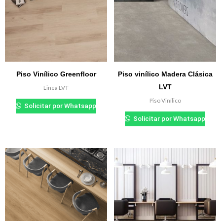
Piso Vinílico Greenfloor
Piso vinílico Madera Clásica
LVT
Linea LVT
₲
0.000
Piso Vinílico
Solicitar por Whatsapp
₲
0.000
Solicitar por Whatsapp