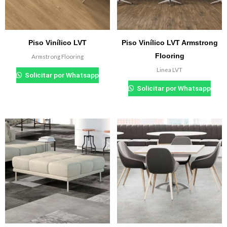
Piso Vinílico LVT
Piso Vinílico LVT Armstrong
Flooring
Armstrong Flooring
₲
0.000
Linea LVT
Solicitar por Whatsapp
₲
0.000
Solicitar por Whatsapp