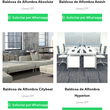
Baldosa de Alfombra Absolute
Baldosa de Alfombra Amish
Linea CPT
Linea CPT
₲
0.000
₲
0.000
Solicitar por Whatsapp
Solicitar por Whatsapp
Baldosa de Alfombra Citybeat
Baldosa de Alfombra
Hyperion
Linea CPT
₲
0.000
Linea CPT
Solicitar por Whatsapp
₲
0.000