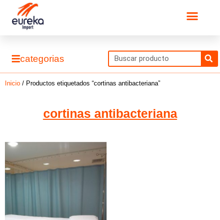
Ir
Men
al
contenido
S
categorias
Inicio
/ Productos etiquetados “cortinas antibacteriana”
cortinas antibacteriana