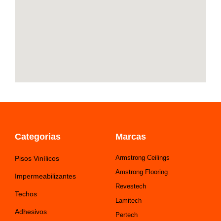
f
Categorias
Marcas
Armstrong Ceilings
Pisos Vinílicos
Amstrong Flooring
Impermeabilizantes
Revestech
Techos
Lamitech
Adhesivos
Pertech