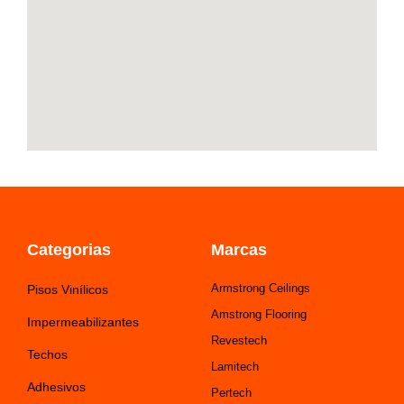
f
Categorias
Marcas
Armstrong Ceilings
Pisos Vinílicos
Amstrong Flooring
Impermeabilizantes
Revestech
Techos
Lamitech
Adhesivos
Pertech