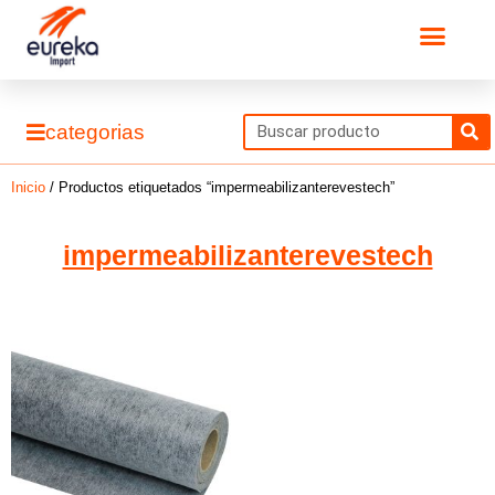
Ir
Men
al
contenido
S
categorias
Inicio
/ Productos etiquetados “impermeabilizanterevestech”
impermeabilizanterevestech