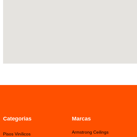
Categorias
Marcas
Armstrong Ceilings
Pisos Vinílicos