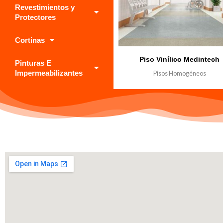
Revestimientos y
Protectores
Cortinas
Piso Vinílico Medintech
Pinturas E
Impermeabilizantes
Pisos Homogéneos
₲
0.000