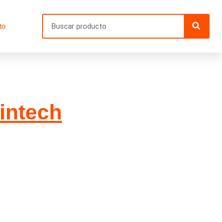
Searc
to
dintech