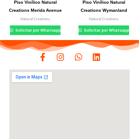
Piso Vinílico Natural
Piso Vinílico Natural
Creations Merida Avenue
Creations Wymanland
Natural Creations
Natural Creations
₲
0.000
₲
0.000
Solicitar por Whatsapp
Solicitar por Whatsapp
F
I
W
L
a
n
h
i
c
s
a
n
e
t
t
k
b
a
s
e
o
g
a
d
o
r
p
i
k
a
p
n
-
m
f