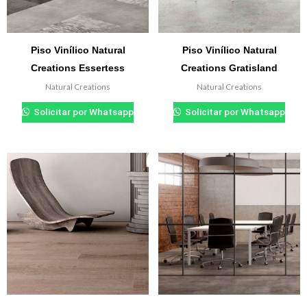
Piso Vinílico Natural
Piso Vinílico Natural
Creations Essertess
Creations Gratisland
Natural Creations
Natural Creations
₲
0.000
₲
0.000
Solicitar por Whatsapp
Solicitar por Whatsapp