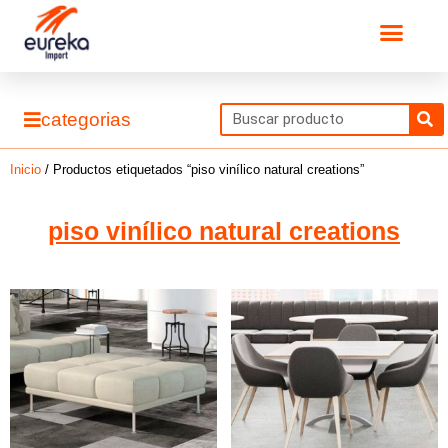
Ir
Men
al
contenido
S
categorias
Inicio
/ Productos etiquetados “piso vinílico natural creations”
piso vinílico natural creations