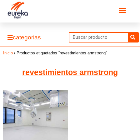
Ir
Men
al
contenido
S
categorias
Inicio
/ Productos etiquetados “revestimientos armstrong”
revestimientos armstrong