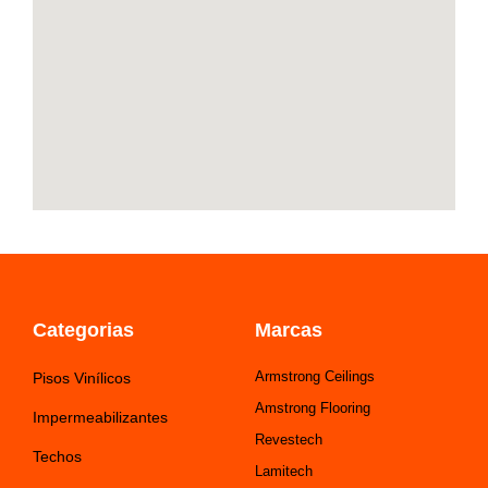
-
m
f
Categorias
Marcas
Armstrong Ceilings
Pisos Vinílicos
Amstrong Flooring
Impermeabilizantes
Revestech
Techos
Lamitech