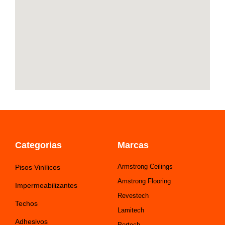
-
m
f
Categorias
Marcas
Armstrong Ceilings
Pisos Vinílicos
Amstrong Flooring
Impermeabilizantes
Revestech
Techos
Lamitech
Adhesivos
Pertech