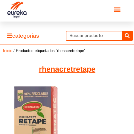
Ir
Men
al
contenido
S
categorias
Inicio
/ Productos etiquetados “rhenacretretape”
rhenacretretape