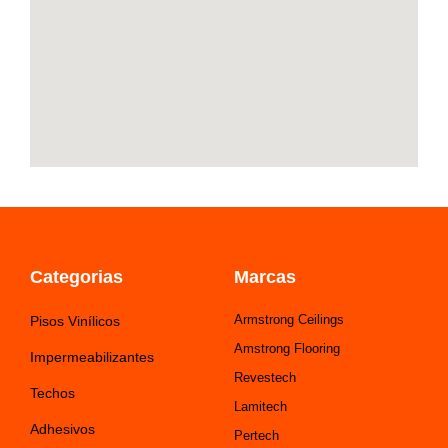
f
Categorias
Marcas
Armstrong Ceilings
Pisos Vinílicos
Amstrong Flooring
Impermeabilizantes
Revestech
Techos
Lamitech
Adhesivos
Pertech