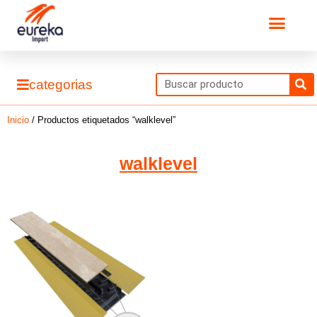
Ir
Men
al
contenido
S
categorias
Inicio
/ Productos etiquetados “walklevel”
walklevel