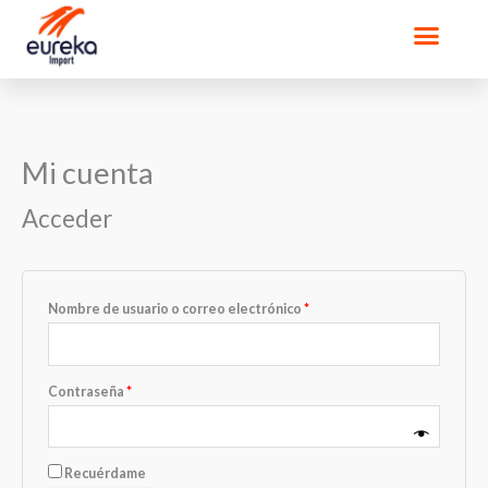
Ir
Men
al
contenido
Mi cuenta
Obligatorio
Obligatorio
Acceder
Nombre de usuario o correo electrónico
*
Contraseña
*
Recuérdame