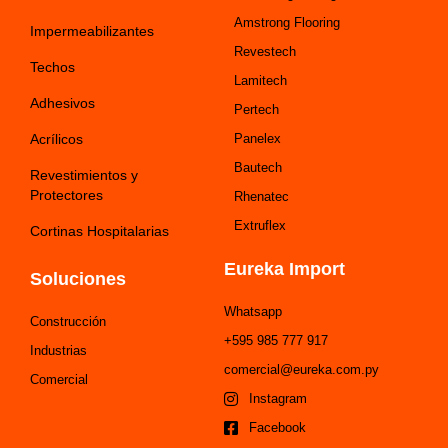
Amstrong Flooring
Impermeabilizantes
Revestech
Techos
Lamitech
Adhesivos
Pertech
Acrílicos
Panelex
Bautech
Revestimientos y
Protectores
Rhenatec
Extruflex
Cortinas Hospitalarias
Eureka Import
Soluciones
Whatsapp
Construcción
+595 985 777 917
Industrias
comercial@eureka.com.py
Comercial
Instagram
Facebook