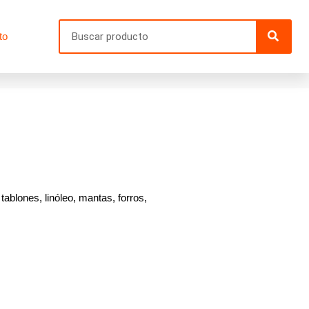
Searc
to
tablones, linóleo, mantas, forros,