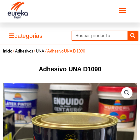
Ir
Men
al
contenido
Se
categorias
Inicio
/
Adhesivos
/
UNA
/ Adhesivo UNA D1090
Adhesivo UNA D1090