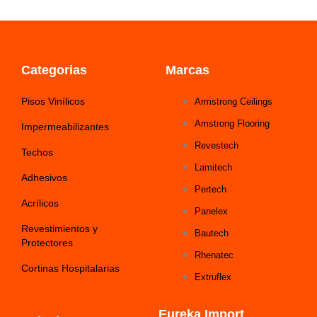
Categorias
Marcas
Pisos Vinílicos
Armstrong Ceilings
Amstrong Flooring
Impermeabilizantes
Revestech
Techos
Lamitech
Adhesivos
Pertech
Acrílicos
Panelex
Revestimientos y
Bautech
Protectores
Rhenatec
Cortinas Hospitalarias
Extruflex
Eureka Import