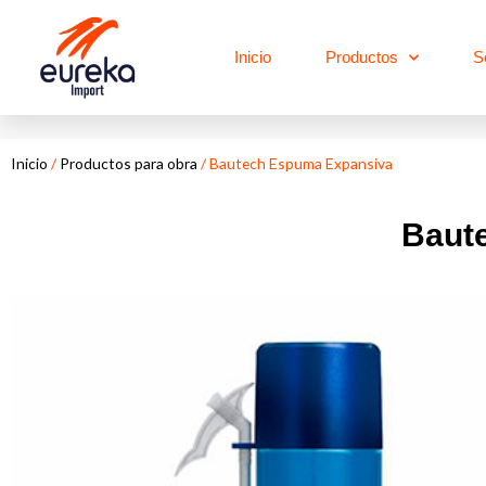
Ir
al
Inicio
Productos
S
contenido
Inicio
/
Productos para obra
/ Bautech Espuma Expansiva
Baut