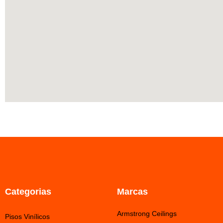
Categorias
Marcas
Armstrong Ceilings
Pisos Vinílicos