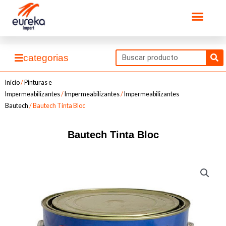
Ir
Men
al
contenido
Se
categorias
Inicio
/
Pinturas e
Impermeabilizantes
/
Impermeabilizantes
/
Impermeabilizantes
Bautech
/ Bautech Tinta Bloc
Bautech Tinta Bloc