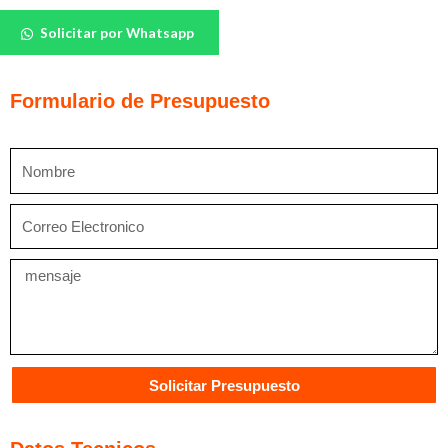
Bautech
Solicitar por Whatsapp
Tinta
Bloc
cantidad
Formulario de Presupuesto
Nombre
Correo
Electronico
Mensaje
Solicitar Presupuesto