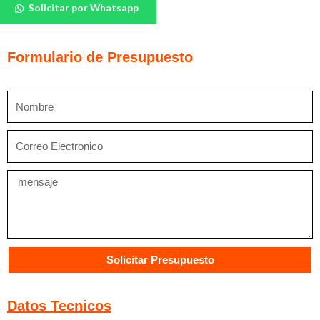
Solicitar por Whatsapp
Camillas
WG-
78C
Formulario de Presupuesto
cantidad
Nombre
Correo
Electronico
Mensaje
Solicitar Presupuesto
Datos Tecnicos