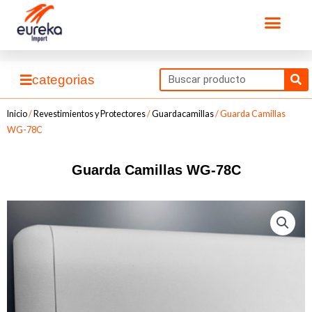
Ir
Men
al
contenido
Se
categorias
Inicio
/
Revestimientos y Protectores
/
Guardacamillas
/ Guarda Camillas
WG-78C
Guarda Camillas WG-78C