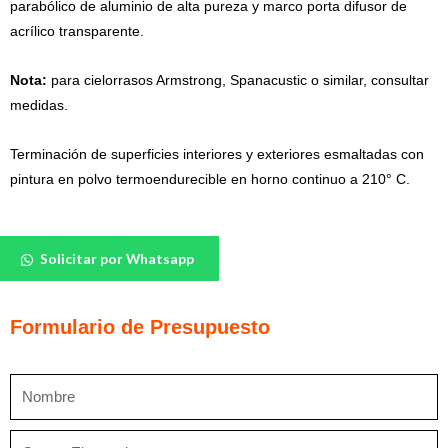
parabólico de aluminio de alta pureza y marco porta difusor de
acrílico transparente.
Nota:
para cielorrasos Armstrong, Spanacustic o similar, consultar
medidas.
Terminación de superficies interiores y exteriores esmaltadas con
pintura en polvo termoendurecible en horno continuo a 210° C.
Lámparas
Solicitar por Whatsapp
herméticas
E58
E59
Formulario de Presupuesto
cantidad
Nombre
Correo