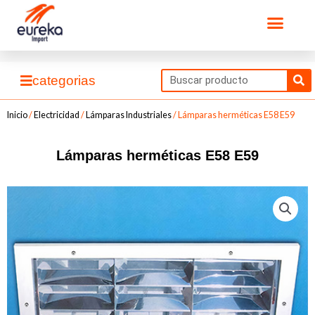
Ir
Men
al
contenido
Se
categorias
Inicio
/
Electricidad
/
Lámparas Industriales
/ Lámparas herméticas E58 E59
Lámparas herméticas E58 E59