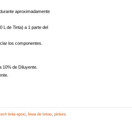
 durante aproximadamente
L de Tinta) a 1 parte del
zclar los componentes.
5 a 10% de Diluyente.
ente.
tech tinta epoxi
,
linea de tintas
,
pintura