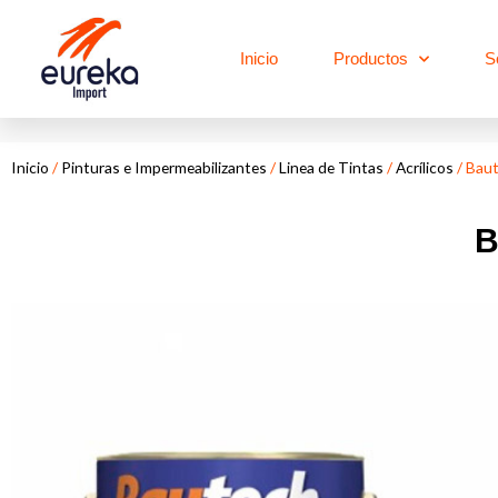
Ir
al
Inicio
Productos
S
contenido
Inicio
/
Pinturas e Impermeabilizantes
/
Linea de Tintas
/
Acrílicos
/ Baut
B