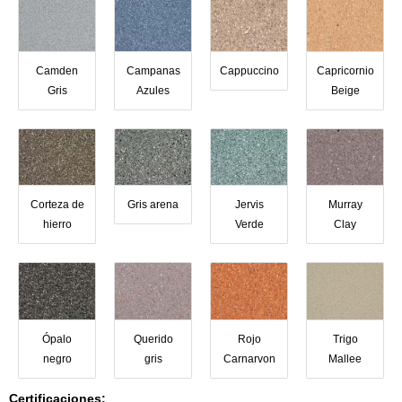
Camden
Campanas
Cappuccino
Capricornio
Gris
Azules
Beige
Corteza de
Gris arena
Jervis
Murray
hierro
Verde
Clay
Ópalo
Querido
Rojo
Trigo
negro
gris
Carnarvon
Mallee
Certificaciones: