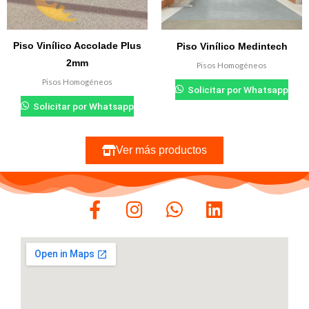
Piso Vinílico Accolade Plus
Piso Vinílico Medintech
2mm
Pisos Homogéneos
Pisos Homogéneos
Solicitar por Whatsapp
Solicitar por Whatsapp
Ver más productos
F
I
W
L
a
n
h
i
c
s
a
n
e
t
t
k
b
a
s
e
o
g
a
d