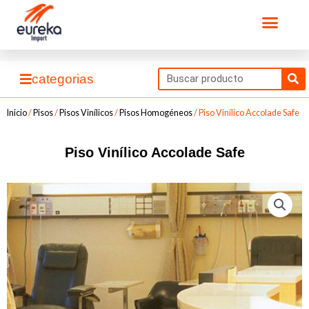
Ir
Men
al
contenido
Se
categorias
Inicio
/
Pisos
/
Pisos Vinílicos
/
Pisos Homogéneos
/ Piso Vinílico Accolade Safe
Piso Vinílico Accolade Safe