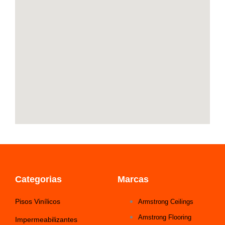
o
r
p
i
k
a
p
n
-
m
f
Categorias
Marcas
Pisos Vinílicos
Armstrong Ceilings
Amstrong Flooring
Impermeabilizantes