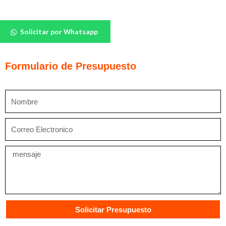
Piso
Solicitar por Whatsapp
Vinílico
Accolade
Safe
Formulario de Presupuesto
cantidad
Nombre
Correo
Electronico
Mensaje
Solicitar Presupuesto