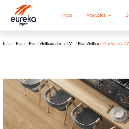
Ir
al
Inicio
Productos
S
contenido
Inicio
/
Pisos
/
Pisos Vinílicos
/
Linea LVT
/
Piso Vinílico
/ Piso Vinílico L