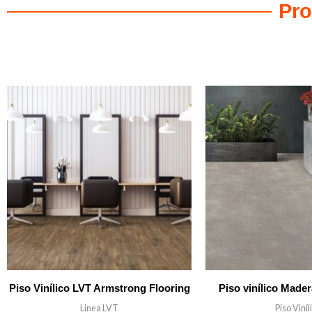
Pro
Productos relacionados
Piso Vinílico LVT Armstrong Flooring
Piso vinílico Made
Linea LVT
Piso Viníl