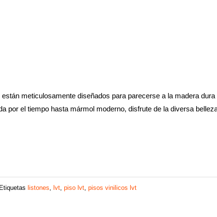
e están meticulosamente diseñados para parecerse a la madera dura o
 por el tiempo hasta mármol moderno, disfrute de la diversa belleza
Etiquetas
listones
,
lvt
,
piso lvt
,
pisos vinilicos lvt