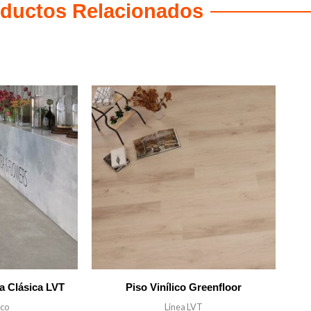
ductos Relacionados
ra Clásica LVT
Piso Vinílico Greenfloor
ico
Linea LVT