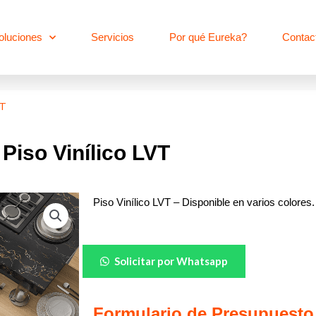
oluciones
Servicios
Por qué Eureka?
Contac
VT
Piso Vinílico LVT
Piso Vinílico LVT – Disponible en varios colores.
Piso
Solicitar por Whatsapp
Vinílico
LVT
cantidad
Formulario de Presupuesto