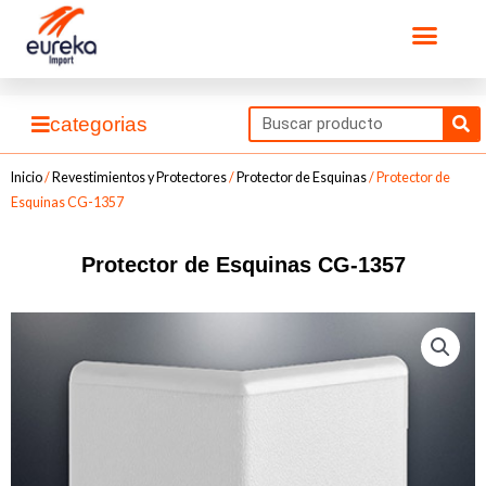
Ir
Men
al
contenido
Se
categorias
Inicio
/
Revestimientos y Protectores
/
Protector de Esquinas
/ Protector de
Esquinas CG-1357
Protector de Esquinas CG-1357