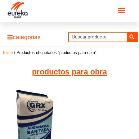
Ir
Men
al
contenido
S
categorias
Inicio
/ Productos etiquetados “productos para obra”
productos para obra