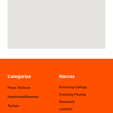
-
m
f
Categorias
Marcas
Armstrong Ceilings
Pisos Vinílicos
Amstrong Flooring
Impermeabilizantes
Revestech
Techos
Lamitech