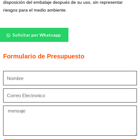
disposición del embalaje después de su uso, sin representar
riesgos para el medio ambiente.
Masa
Solicitar por Whatsapp
baritada
para
protección
Formulario de Presupuesto
radiológica
cantidad
Nombre
Correo
Electronico
Mensaje