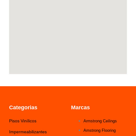
o
r
p
i
k
a
p
n
-
m
f
Categorias
Marcas
Pisos Vinílicos
Armstrong Ceilings
Amstrong Flooring
Impermeabilizantes