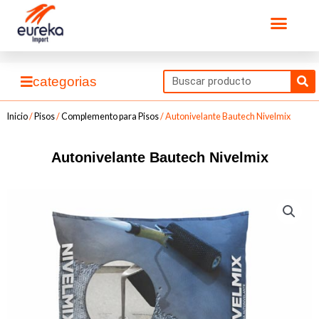
Ir
Men
al
contenido
Se
categorias
Inicio
/
Pisos
/
Complemento para Pisos
/ Autonivelante Bautech Nivelmix
Autonivelante Bautech Nivelmix