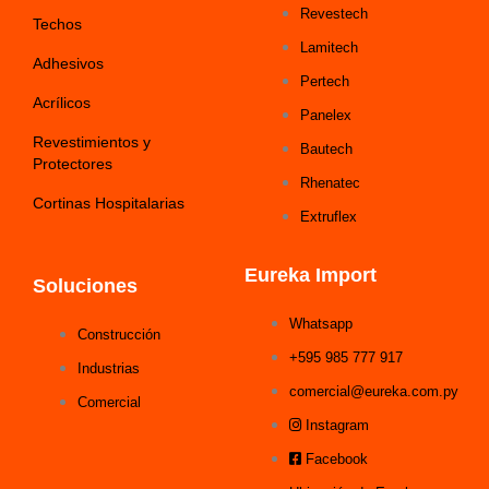
Revestech
Techos
Lamitech
Adhesivos
Pertech
Acrílicos
Panelex
Revestimientos y
Bautech
Protectores
Rhenatec
Cortinas Hospitalarias
Extruflex
Eureka Import
Soluciones
Whatsapp
Construcción
+595 985 777 917
Industrias
comercial@eureka.com.py
Comercial
Instagram
Facebook