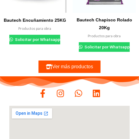
Bautech Chapisco Rolado
Bautech Encuñamiento 25KG
20Kg
Productos para obra
Productos para obra
Solicitar por Whatsapp
Solicitar por Whatsapp
Ver más productos
F
I
W
L
a
n
h
i
c
s
a
n
e
t
t
k
b
a
s
e
o
g
a
d