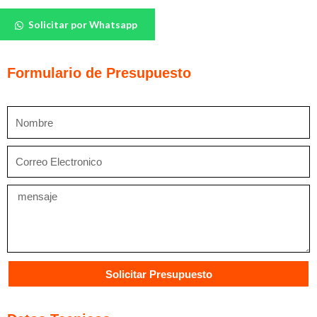
Bautech
Solicitar por Whatsapp
Esmalte
Sintético
cantidad
Formulario de Presupuesto
Nombre
Correo
Electronico
Mensaje
Solicitar Presupuesto