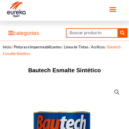
Ir
Men
al
contenido
Se
categorias
Inicio
/
Pinturas e Impermeabilizantes
/
Linea de Tintas
/
Acrílicos
/ Bautech
Esmalte Sintético
Bautech Esmalte Sintético