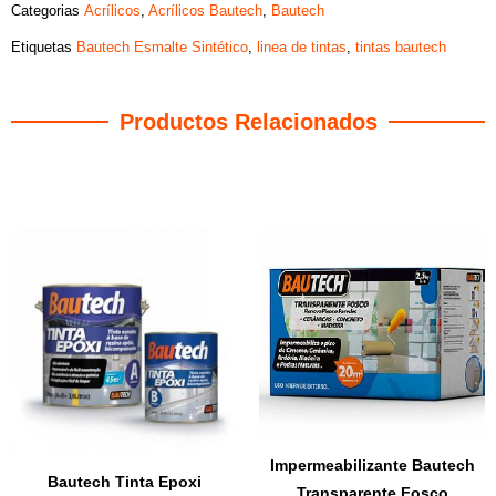
Categorias
Acrílicos
,
Acrílicos Bautech
,
Bautech
Etiquetas
Bautech Esmalte Sintético
,
linea de tintas
,
tintas bautech
Productos Relacionados
Productos relacionados
Impermeabilizante Bautech
Bautech Tinta Epoxi
Transparente Fosco